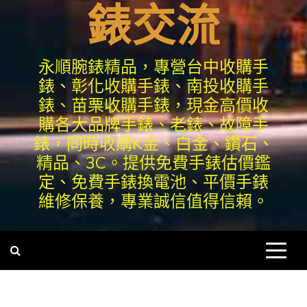
錶交流
永順腕錶精品，專營台中收購手
錶、彰化收購手錶、南投收購手
錶、苗栗收購手錶，現金高價收
購各大品牌手錶、老錶、故障手
錶，同時收購K金、白金、鑽石、
精品、3C。提供免費手錶估價鑑
定、免費手錶換電池、平價手錶
維修保養，專業誠信值得信賴。