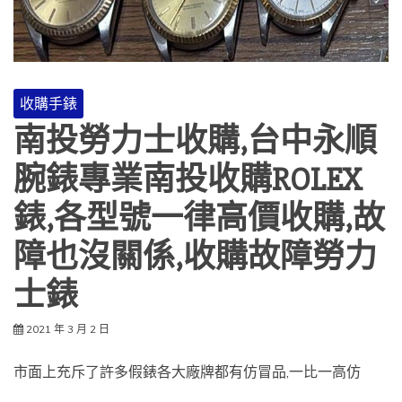
收購手錶
南投勞力士收購,台中永順
腕錶專業南投收購ROLEX
錶,各型號一律高價收購,故
障也沒關係,收購故障勞力
士錶
2021 年 3 月 2 日
市面上充斥了許多假錶各大廠牌都有仿冒品,一比一高仿