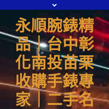
Skip
to
content
永順腕錶精
品｜台中彰
化南投苗栗
收購手錶專
家｜二手名