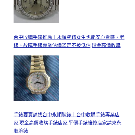
台中收購手錶推薦｜永順腕錶女生也能安心賣錶・老
錶、故障手錶專業估價鑑定不被低估,現金高價收購
手錶要賣請找台中永順腕錶｜台中收購手錶專業店
家,現金高價收購手錶店家,平價手錶維修店家請來永
順腕錶