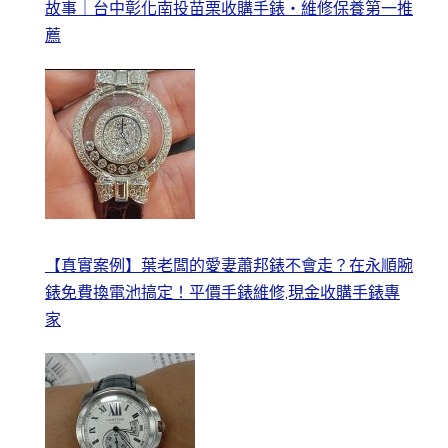
故事｜台中彰化南投苗栗收購手錶・維修保養第一推
薦
【真實案例】葉老闆的愛妻蕭邦錶不會走？在永順腕
錶免費換電池搞定！平價手錶維修,現金收購手錶專
家