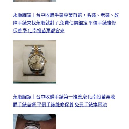
永順腕錶｜台中收購手錶專業首選，名錶、老錶、故
障手錶來找永順就對了,免費估價鑑定,平價手錶維修
保養,彰化南投苗栗都會來
永順腕錶｜台中收購手錶第一推薦,彰化南投苗栗收
購手錶首選,平價手錶維修保養,免費手錶換電池