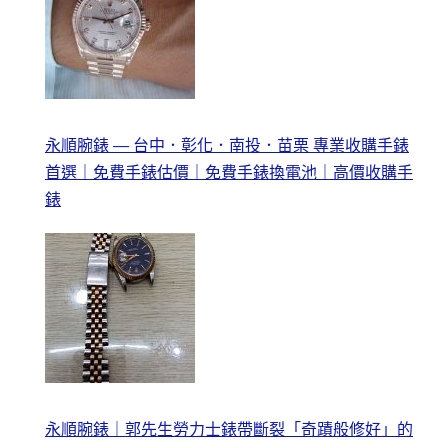
永順腕錶 — 台中．彰化．南投．苗栗 專業收購手錶
首選｜免費手錶估價｜免費手錶換電池｜高價收購手
錶
永順腕錶｜郭先生勞力士錶帶斷裂「奇蹟般修好」的