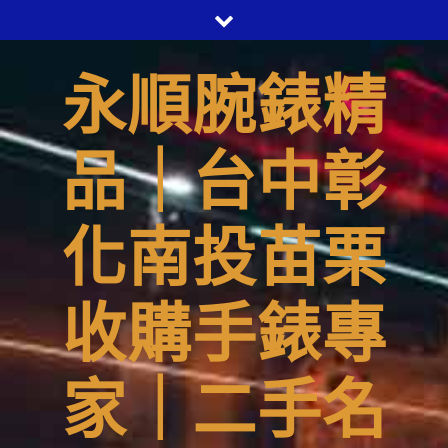
Skip
to
content
永順腕錶精
品｜台中彰
化南投苗栗
收購手錶專
家｜二手名