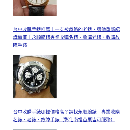
台中收購手錶推薦｜一支被忽略的老錶，讓他重新認
識價值｜永順腕錶專業收購名錶、收購老錶、收購故
障手錶
台中收購手錶哪裡價格高？請找永順腕錶｜專業收購
名錶、老錶、故障手錶（彰化南投苗栗皆可服務）