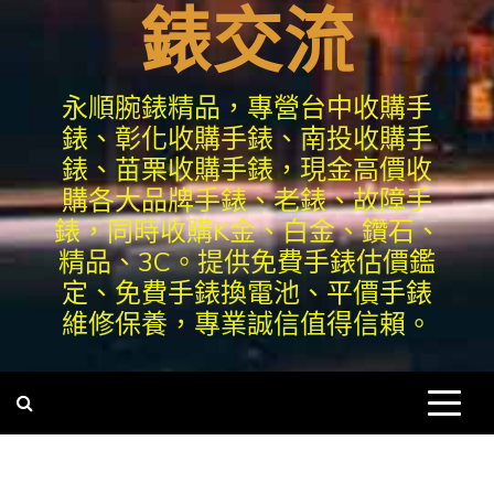
錶交流
永順腕錶精品，專營台中收購手
錶、彰化收購手錶、南投收購手
錶、苗栗收購手錶，現金高價收
購各大品牌手錶、老錶、故障手
錶，同時收購K金、白金、鑽石、
精品、3C。提供免費手錶估價鑑
定、免費手錶換電池、平價手錶
維修保養，專業誠信值得信賴。