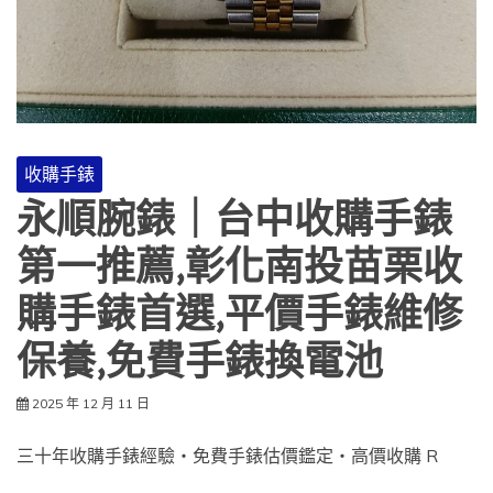
收購手錶
永順腕錶｜台中收購手錶
第一推薦,彰化南投苗栗收
購手錶首選,平價手錶維修
保養,免費手錶換電池
2025 年 12 月 11 日
三十年收購手錶經驗・免費手錶估價鑑定・高價收購 R