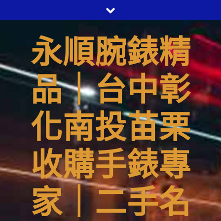
Skip
to
content
永順腕錶精
品｜台中彰
化南投苗栗
收購手錶專
家｜二手名