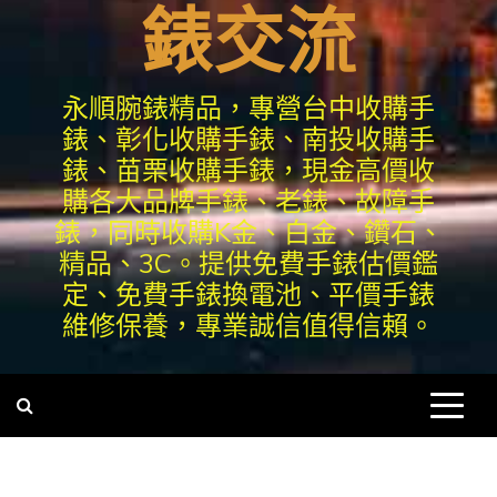
錶交流
永順腕錶精品，專營台中收購手
錶、彰化收購手錶、南投收購手
錶、苗栗收購手錶，現金高價收
購各大品牌手錶、老錶、故障手
錶，同時收購K金、白金、鑽石、
精品、3C。提供免費手錶估價鑑
定、免費手錶換電池、平價手錶
維修保養，專業誠信值得信賴。