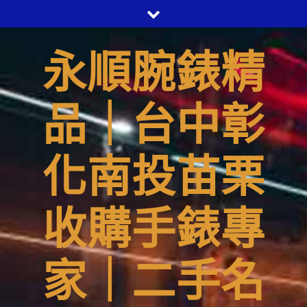
Skip
to
content
永順腕錶精
品｜台中彰
化南投苗栗
收購手錶專
家｜二手名