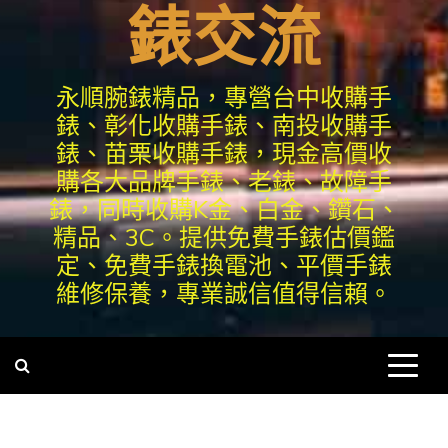
錶交流
永順腕錶精品，專營台中收購手
錶、彰化收購手錶、南投收購手
錶、苗栗收購手錶，現金高價收
購各大品牌手錶、老錶、故障手
錶，同時收購K金、白金、鑽石、
精品、3C。提供免費手錶估價鑑
定、免費手錶換電池、平價手錶
維修保養，專業誠信值得信賴。