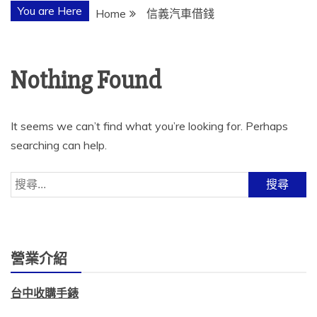
You are Here
Home
信義汽車借錢
Nothing Found
It seems we can’t find what you’re looking for. Perhaps
searching can help.
搜
尋
關
鍵
字:
營業介紹
台中收購手錶