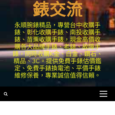
錶交流
永順腕錶精品，專營台中收購手
錶、彰化收購手錶、南投收購手
錶、苗栗收購手錶，現金高價收
購各大品牌手錶、老錶、故障手
錶，同時收購K金、白金、鑽石、
精品、3C。提供免費手錶估價鑑
定、免費手錶換電池、平價手錶
維修保養，專業誠信值得信賴。