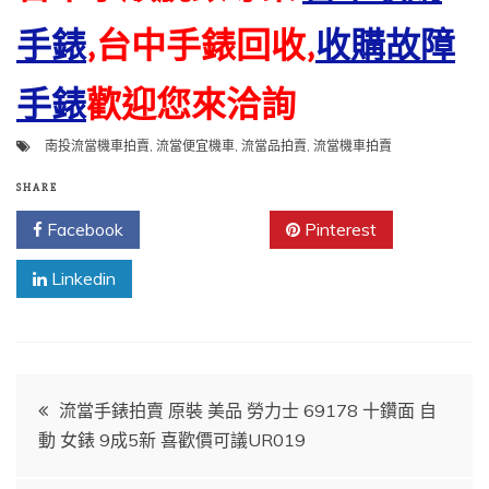
手錶
,台中手錶回收,
收購故障
手錶
歡迎您來洽詢
南投流當機車拍賣
,
流當便宜機車
,
流當品拍賣
,
流當機車拍賣
SHARE
Facebook
Twitter
Pinterest
Linkedin
文
流當手錶拍賣 原裝 美品 勞力士 69178 十鑽面 自
動 女錶 9成5新 喜歡價可議UR019
章