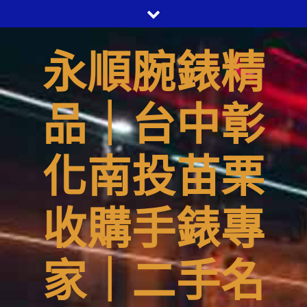
Skip
to
content
永順腕錶精
品｜台中彰
化南投苗栗
收購手錶專
家｜二手名