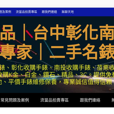
題及案例
流當品拍賣專區
跟我們連絡
無聊天地
品｜台中彰化
專家｜二手名
錶、彰化收購手錶、南投收購手錶、苗栗
收購K金、白金、鑽石、精品、3C。提供免
池、平價手錶維修保養，專業誠信值得信賴
常見問題及案例
流當品拍賣專區
跟我們連絡