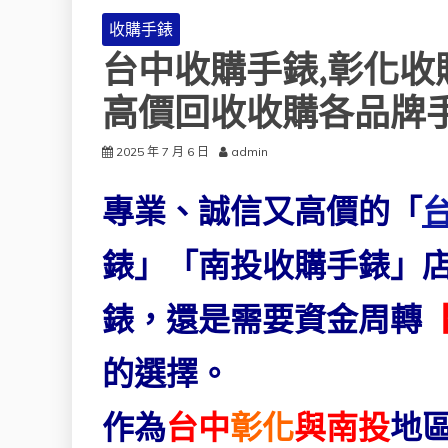
收購手錶
台中收購手錶,彰化收
高價回收收購各品牌
2025 年 7 月 6 日
admin
專業、誠信又高價的「
錶」
「南投收購手錶」
錶，還是需要資金周轉
的選擇。
作為
台中
彰化
與南投
地