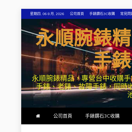
Skip
星期四, 06 8 月, 2026
公司首頁
手錶鑽石3C收購
常見問
to
content
永順腕錶精
手錶
永順腕錶精品，專營台中收購手
手錶、老錶、故障手錶，同時
公司首頁
手錶鑽石3C收購