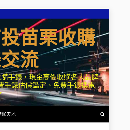
南投苗栗收購
錶交流
收購手錶，現金高價收購各大品牌
費手錶估價鑑定、免費手錶換電
。
無聊天地