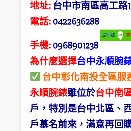
地址:
台中市南區高工路1
電話:
0422636288
手機:
0968901238
為什麼選擇
台中
永順腕
台中彰化南投全區服
永順腕錶
雖位於
台中南
戶，特別是台中北區、
戶慕名前來，滿意再回