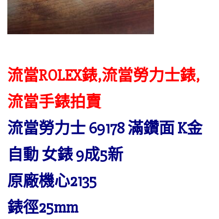
流當ROLEX錶,流當勞力士錶,
流當手錶拍賣
流當勞力士 69178 滿鑽面 K金
自動 女錶 9成5新
原廠機心2135
錶徑25mm