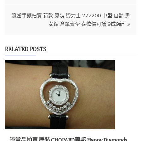
導
流當手錶拍賣 新款 原裝 勞力士 277200 中型 自動 男
女錶 盒單齊全 喜歡價可議 9成9新
覽
RELATED POSTS
流當品拍賣 原裝 CHOPARD蕭邦 Happy Diamonds