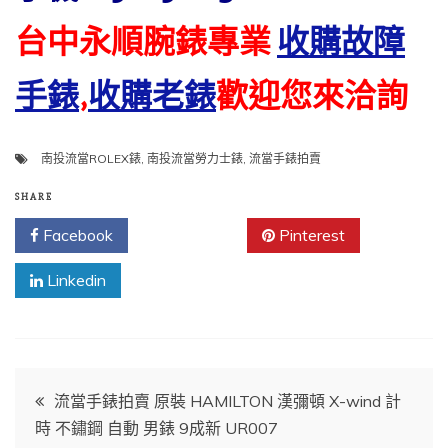
台中永順腕錶專業
收購故障
手錶
,
收購老錶
歡迎您來洽詢
南投流當ROLEX錶
,
南投流當勞力士錶
,
流當手錶拍賣
SHARE
Facebook
Twitter
Pinterest
Linkedin
文
流當手錶拍賣 原裝 HAMILTON 漢彌頓 X-wind 計
時 不鏽鋼 自動 男錶 9成新 UR007
章