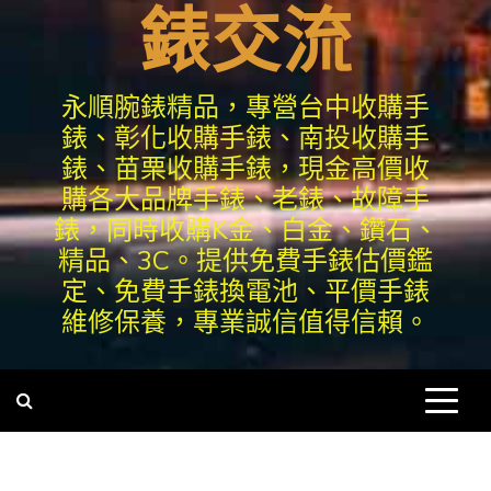
錶交流
永順腕錶精品，專營台中收購手
錶、彰化收購手錶、南投收購手
錶、苗栗收購手錶，現金高價收
購各大品牌手錶、老錶、故障手
錶，同時收購K金、白金、鑽石、
精品、3C。提供免費手錶估價鑑
定、免費手錶換電池、平價手錶
維修保養，專業誠信值得信賴。