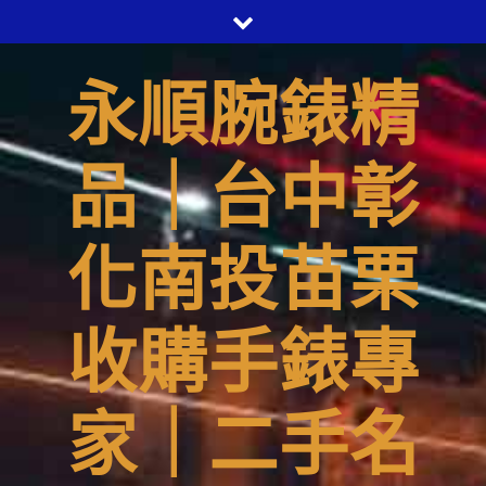
Skip
to
content
永順腕錶精
品｜台中彰
化南投苗栗
收購手錶專
家｜二手名