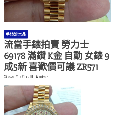
手錶流當品
流當手錶拍賣 勞力士
69178 滿鑽 K金 自動 女錶 9
成5新 喜歡價可議 ZR571
2023 年 4 月 19 日
admin