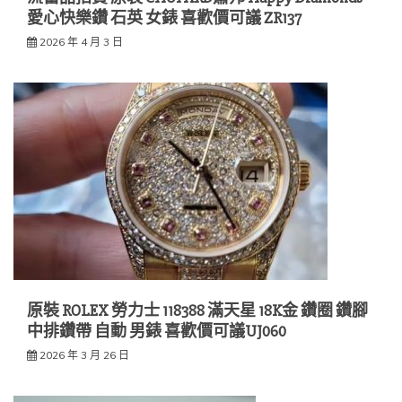
愛心快樂鑽 石英 女錶 喜歡價可議 ZR137
2026 年 4 月 3 日
原裝 ROLEX 勞力士 118388 滿天星 18K金 鑽圈 鑽腳
中排鑽帶 自動 男錶 喜歡價可議UJ060
2026 年 3 月 26 日